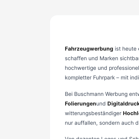
Fahrzeugwerbung
ist heute
schaffen und Marken sichtbar
hochwertige und professione
kompletter Fuhrpark – mit in
Bei Buschmann Werbung entw
Folierungen
und
Digitaldruc
witterungsbeständiger
Hochl
nur auffallen, sondern auch 
Von dezenten Logos und Schrif