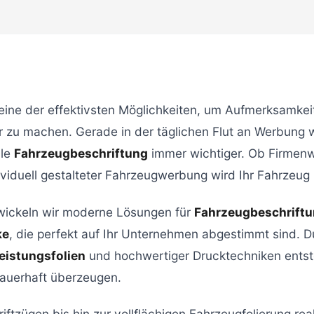
 eine der effektivsten Möglichkeiten, um Aufmerksamke
 zu machen. Gerade in der täglichen Flut an Werbung wi
lle
Fahrzeugbeschriftung
immer wichtiger. Ob Firmenw
dividuell gestalteter Fahrzeugwerbung wird Ihr Fahrzeu
ickeln wir moderne Lösungen für
Fahrzeugbeschrift
ke
, die perfekt auf Ihr Unternehmen abgestimmt sind. D
eistungsfolien
und hochwertiger Drucktechniken entst
dauerhaft überzeugen.
tzügen bis hin zur vollflächigen Fahrzeugfolierung reali