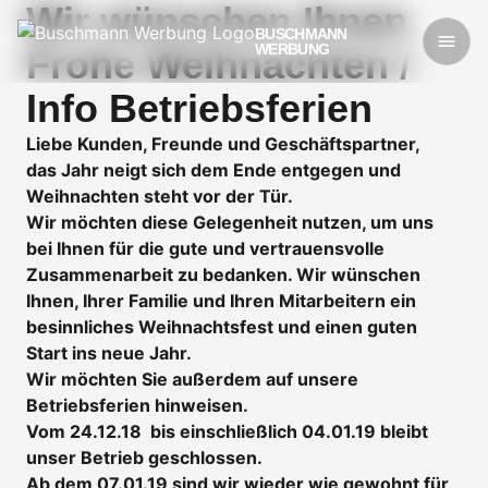
Wir wünschen Ihnen
BUSCHMANN
WERBUNG
Frohe Weihnachten /
Info Betriebsferien
Liebe Kunden, Freunde und Geschäftspartner,
das Jahr neigt sich dem Ende entgegen und
Weihnachten steht vor der Tür.
Wir möchten diese Gelegenheit nutzen, um uns
bei Ihnen für die gute und vertrauensvolle
Zusammenarbeit zu bedanken. Wir wünschen
Ihnen, Ihrer Familie und Ihren Mitarbeitern ein
besinnliches Weihnachtsfest und einen guten
Start ins neue Jahr.
Wir möchten Sie außerdem auf unsere
Betriebsferien hinweisen.
Vom 24.12.18 bis einschließlich 04.01.19 bleibt
unser Betrieb geschlossen.
Ab dem 07.01.19 sind wir wieder wie gewohnt für